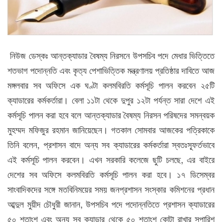
নিউজ ডেস্কঃ আন্তক্যাডার বৈষম্য নিরসনে উপসচিব পদে মেধার ভিত্তিতে
শতভাগ পদোন্নতি এবং কৃত্য পেশাভিত্তিক মন্ত্রণালয় প্রতিষ্ঠার দাবিতে আজ
মঙ্গলবার সব অফিসে এক ঘণ্টা কলমবিরতি কর্মসূচি পালন করবেন ২৫টি
ক্যাডারের কর্মকর্তারা। বেলা ১১টা থেকে দুপুর ১২টা পর্যন্ত সারা দেশে এই
কর্মসূচি পালন করা হবে বলে আন্তক্যাডার বৈষম্য নিরসন পরিষদের সমন্বয়ক
মুহম্মদ মফিজুর রহমান জানিয়েছেন। গতকাল সোমবার আজকের পত্রিকাকে
তিনি বলেন, প্রশাসন বাদে অন্য সব ক্যাডারের কর্মকর্তারা স্বতঃস্ফূর্তভাবে
এই কর্মসূচি পালন করবেন। এখন সরকারি কলেজে ছুটি চলছে, এর বাইরে
দেশের সব অফিসে কলমবিরতি কর্মসূচি পালন করা হবে। ১৭ ডিসেম্বর
সাংবাদিকদের সঙ্গে মতবিনিময়ের সময় জনপ্রশাসন সংস্কার কমিশনের প্রধান
আব্দুল মুয়ীদ চৌধুরী জানান, উপসচিব পদে পদোন্নতিতে প্রশাসন ক্যাডারের
৫০ শতাংশ এবং অন্য সব ক্যাডার থেকে ৫০ শতাংশ কোটা রাখার সুপারিশ