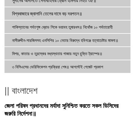
সুদানের আদালতে সেনাবাহিনীর ড্রোন হামলায় নিহত ৩৫॥
বিশ্ববাজারে জ্বালানি তেলের দামে বড় দরপতন॥
পাকিস্তানের পর্বতশৃঙ্গ ব্রোড পিকে ভয়াবহ তুষারধস॥ নিখোঁজ ১০ পর্বতারোহী
নাসীরুদ্দীন-সারজিসসহ এনসিপির ১০ নেতার বিরুদ্ধে হবিগঞ্জে হত্যাচেষ্টার মামলা॥
মিশর, কাতার ও তুরস্কের মধ্যস্থতায় গাজায় নতুন চুক্তি ট্রাম্পের॥
৩ বিসিএসের ভেরিফিকেশন প্রক্রিয়া শেষ॥ আগস্টেই গেজেট প্রকাশ
|| বাংলাদেশ
জেলা পরিষদ প্রধানদের মর্যাদা সুনিশ্চিত করতে সকল ডিসিদের
জরুরি নির্দেশনা॥