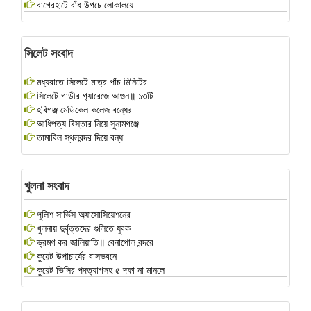
বাগেরহাটে বাঁধ উপচে লোকালয়ে
সিলেট সংবাদ
মধ্যরাতে সিলেটে মাত্র পাঁচ মিনিটের
সিলেটে গ‍াডীর গ‍্যারেজে আগুন॥ ১৩টি
হবিগঞ্জ মেডিকেল কলেজ বন্ধের
আধিপত্য বিস্তার নিয়ে সুনামগঞ্জে
তামাবিল স্থলবন্দর দিয়ে বন্ধ
খুলনা সংবাদ
পুলিশ সার্ভিস অ্যাসোসিয়েশনের
খুলনায় দুর্বৃত্তদের গুলিতে যুবক
ভ্রমণ কর জালিয়াতি॥ বেনাপোল বন্দরে
কুয়েট উপাচার্যের বাসভবনে
কুয়েট ভিসির পদত্যাগসহ ৫ দফা না মানলে