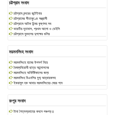
চট্টগ্রাম সংবাদ
চট্টগ্রাম বন্দরের কন্টেইনার
চট্টগ্রামের সীতাকুণ্ডে সন্ত্রাসী
চট্টগ্রামে আটক চিন্ময় কৃষ্ণসহ সব
ভারতীয় দূতাবাস, প্রথম আলো ও ডেইলি
চট্টগ্রামে যুবদলের দুপক্ষের গুলির
ময়মনসিংহ সংবাদ
ময়মনসিংহে হামের উপসর্গ নিয়ে
বৈষম্যবিরোধী ছাত্র আন্দোলনের
ময়মনসিংহে অনির্দিষ্টকালের জন্য
ময়মনসিংহ বিএনপির যুগ্ম আহ্বায়কসহ
ইকরামুল হক আবার ময়মনসিংহের মেয়র পদে
রংপুর সংবাদ
টানা শৈত্যপ্রবাহের কবলে পঞ্চগড়॥