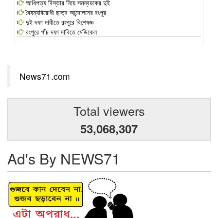
আধিপত্য বিস্তার নিয়ে সমন্বয়কের দুই
বৈষম্যবিরোধী ছাত্র আন্দোলনের রংপুর
দুই দফা দাবীতে রংপুরে বিশেষজ্ঞ
রংপুরে পাঁচ দফা দাবিতে মেডিকেল
News71.com
Total viewers
53,068,307
Ad's By NEWS71