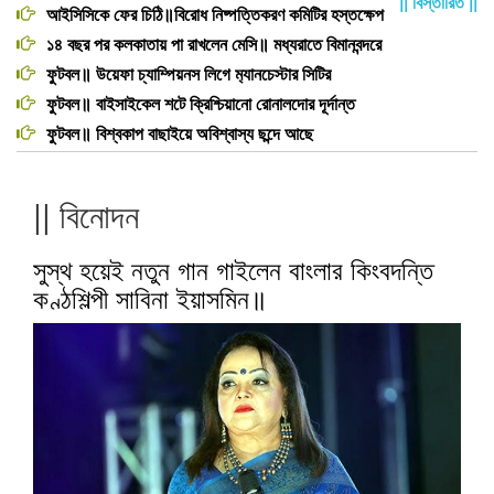
|| বিস্তারিত ||
আইসিসিকে ফের চিঠি॥বিরোধ নিষ্পত্তিকরণ কমিটির হস্তক্ষেপ
১৪ বছর পর কলকাতায় পা রাখলেন মেসি॥ মধ্যরাতে বিমানবন্দরে
ফুটবল॥ উয়েফা চ্যাম্পিয়নস লিগে ম‍্যানচেস্টার সিটির
ফুটবল॥ বাইসাইকেল শটে ক্রিশ্চিয়ানো রোনালদোর দূর্দান্ত
ফুটবল॥ বিশ্বকাপ বাছাইয়ে অবিশ্বাস্য ছন্দে আছে
|| বিনোদন
সুস্থ হয়েই নতুন গান গাইলেন বাংলার কিংবদন্তি
কণ্ঠশিল্পী সাবিনা ইয়াসমিন॥