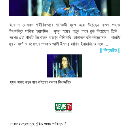
বিনোদন ডেস্কঃ শারীরিকভাবে খানিকটা সুস্থ হয়ে উঠেছেন বাংলা গানের
কিংবদন্তি সাবিনা ইয়াসমিন। সুস্থ হয়েই নতুন গানে কন্ঠ দিয়েছেন তিনি।
দেশের এই গানটি লিখেছেন বরেণ্য গীতিকবি মোহাম্মদ রফিকউজ্জামান। গানটির
সুর ও সংগীত করেছেন শওকত আলী ইমন। সাবিনা ইয়াসমিনের সঙ্গে ...
|| বিস্তারিত ||
সুস্থ হয়েই নতুন গান গাইলেন বাংলার কিংবদন্তি
ভারতের প্রেক্ষাগৃহে মুক্তি পাচ্ছে পাকিস্তানি