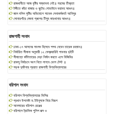
রাজধানীতে আজ বৃষ্টির সম্ভাবনা নেই॥ গরমের তীব্রতা
টঙ্গীতে কাঁচা বাজার ও ঝুটের গোডাউনে ভয়াবহ আগুন॥
জাল দলিল সৃষ্টির অভিযোগে সাবেক সেনাকর্মকর্তা আনিসুর
সোনারগাঁয়ে মেঘনা গ্রুপের টিস্যু কারখানায় আগুন॥
রাজশাহী সংবাদ
ঢাকা-১৭ আসনের সাংসদ হিসেবে শপথ নেবেন তারেক রহমান॥
নির্ধারিত সীমানা অনুযায়ী ১২ ফেব্রুয়ারিই পাবনার দুইটি
সীমান্তে কাঁটাতারের বেড়া নির্মান করতে এসে বিজিবির
রাকসু নির্বাচনে অংশ নিতে লাগবে ডোপ টেস্ট ॥
সড়ক দুর্ঘটনায় প্রয়াত রাজশাহী বিশ্ববিদ্যালয়ের
বরিশাল সংবাদ
বরিশাল বিশ্ববিদ্যালয়ের ভিসির
প্রধান উপদেষ্টা ড.ইউনূসকে নিয়ে বিরূপ
আনসারের বরিশাল রেঞ্জের
বরিশালে ট্রাফিক পুলিশ বক্স ও