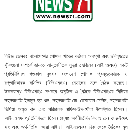
নিউজ ডেস্কঃ বাংলাদেশের পোশাক খাতের বর্তমান অবস্থা এবং ভবিষ্যতের
ঝুঁকিগুলো সম্পর্কে জানতে আন্তর্জাতিক মুদ্রা তহবিলের (আইএমএফ) একটি
প্রতিনিধিদল গতকাল বুধবার বাংলাদেশ পোশাক প্রস্তুতকারক ও
রপ্তানিকারক সমিতির (বিজিএমইএ) নেতাদের সঙ্গে বৈঠক করেছে।
উত্তরাস্থ বিজিএমইএ দপ্তরে অনুষ্ঠিত এ বৈঠকে বিজিএমইএর সিনিয়র
সহসভাপতি ইনামুল হক খান, সহসভাপতি মো. রেজোয়ান সেলিম, সহসভাপতি
ভিদিয়া অমৃত খান এবং পরিচালক নাফিস-উদ-দৌলা উপস্থিত ছিলেন।
আইএমএফ প্রতিনিধিদলে ছিলেন জ্যেষ্ঠ অর্থনীতিবিদ কিয়াও চেন ও রুইফেং
ঝাং এবং অর্থনতিবিদ আয়া সাইদ। আইএমএফর দিক থেকে বৈঠকের মূল