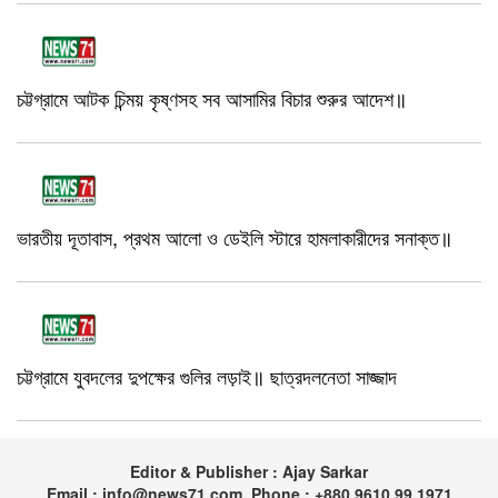
চট্টগ্রামে আটক চিন্ময় কৃষ্ণসহ সব আসামির বিচার শুরুর আদেশ॥
ভারতীয় দূতাবাস, প্রথম আলো ও ডেইলি স্টারে হামলাকারীদের সনাক্ত॥
চট্টগ্রামে যুবদলের দুপক্ষের গুলির লড়াই॥ ছাত্রদলনেতা সাজ্জাদ
Editor & Publisher : Ajay Sarkar
Email : info@news71.com, Phone : +880 9610 99 1971