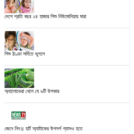
দেশে প্রতি বছর ২৪ হাজার শিশু নিউমোনিয়ায় মারা
শিশু ঠাণ্ডা সর্দিতে ভুগলে
অ্যালোভেরা খেলে যে ৯টি উপকার
জেনে নিন॥ হার্ট অ্যাটাকের উপসর্গ গ্যাসও হতে