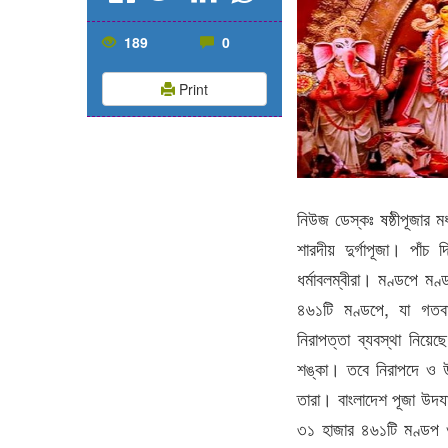
189
0
Print
নিউজ ডেস্কঃ ষষ্ঠীপূজার মধ
শারদীয় দুর্গাপূজা। পাঁ
ধর্মাবলম্বীরা। মণ্ডপে মণ্
৪৬১টি মণ্ডপে, যা গতবার
নিরাপত্তা ব্যবস্থা নিয়ে
শঙ্কা। তবে নিরাপদে ও উ
তারা। বাংলাদেশ পূজা উদয
৩১ হাজার ৪৬১টি মণ্ডপ ও 