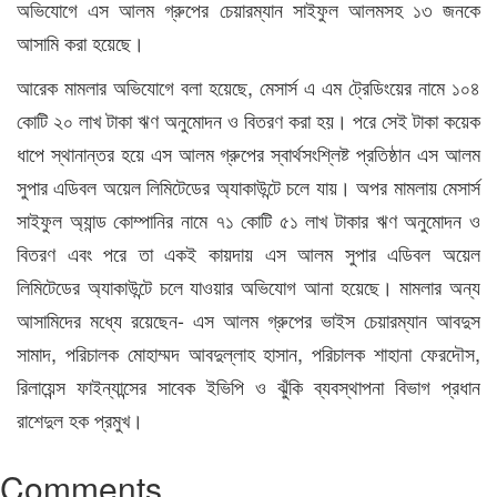
অভিযোগে এস আলম গ্রুপের চেয়ারম্যান সাইফুল আলমসহ ১৩ জনকে
আসামি করা হয়েছে।
আরেক মামলার অভিযোগে বলা হয়েছে, মেসার্স এ এম ট্রেডিংয়ের নামে ১০৪
কোটি ২০ লাখ টাকা ঋণ অনুমোদন ও বিতরণ করা হয়। পরে সেই টাকা কয়েক
ধাপে স্থানান্তর হয়ে এস আলম গ্রুপের স্বার্থসংশ্লিষ্ট প্রতিষ্ঠান এস আলম
সুপার এডিবল অয়েল লিমিটেডের অ্যাকাউন্টে চলে যায়। অপর মামলায় মেসার্স
সাইফুল অ্যান্ড কোম্পানির নামে ৭১ কোটি ৫১ লাখ টাকার ঋণ অনুমোদন ও
বিতরণ এবং পরে তা একই কায়দায় এস আলম সুপার এডিবল অয়েল
লিমিটেডের অ্যাকাউন্টে চলে যাওয়ার অভিযোগ আনা হয়েছে। মামলার অন্য
আসামিদের মধ্যে রয়েছেন- এস আলম গ্রুপের ভাইস চেয়ারম্যান আবদুস
সামাদ, পরিচালক মোহাম্মদ আবদুল্লাহ হাসান, পরিচালক শাহানা ফেরদৌস,
রিলায়েন্স ফাইন্যান্সের সাবেক ইভিপি ও ঝুঁকি ব্যবস্থাপনা বিভাগ প্রধান
রাশেদুল হক প্রমুখ।
Comments