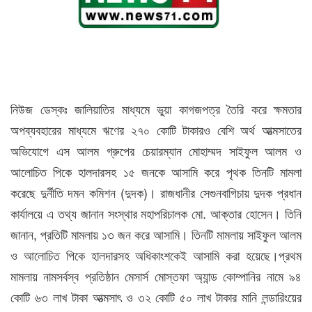
নিউজ ডেস্কঃ জালিয়াতির মাধ্যমে ভুয়া কাগজপত্র তৈরি করে ক্ষমতার
অপব্যবহারের মাধ্যমে ঋণের ২৭০ কোটি টাকারও বেশি অর্থ আত্মসাতের
অভিযোগে এস আলম গ্রুপের চেয়ারম্যান মোহাম্মদ সাইফুল আলম ও
আলোচিত পিকে হালদারসহ ১৫ জনকে আসামি করে পৃথক তিনটি মামলা
করেছে দুর্নীতি দমন কমিশন (দুদক)। রাজধানীর সেগুনবাগিচায় দুদক প্রধান
কার্যালয়ে এ তথ্য জানান সংস্থার মহাপরিচালক মো. আক্তার হোসেন। তিনি
জানান, প্রতিটি মামলায় ১৩ জন করে আসামি। তিনটি মামলায় সাইফুল আলম
ও আলোচিত পিকে হালদারসহ অধিকাংশকেই আসামি করা হয়েছে।প্রথম
মামলায় নামসর্বস্ব প্রতিষ্ঠান মেসার্স মোস্তফা অ্যান্ড কোম্পানির নামে ৯৪
কোটি ৬৩ লাখ টাকা আত্মসাৎ ও ৩২ কোটি ৫০ লাখ টাকার মানি লন্ডারিংয়ের