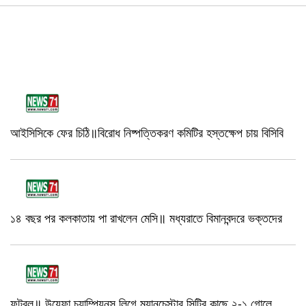
আইসিসিকে ফের চিঠি॥বিরোধ নিষ্পত্তিকরণ কমিটির হস্তক্ষেপ চায় বিসিবি
১৪ বছর পর কলকাতায় পা রাখলেন মেসি॥ মধ্যরাতে বিমানবন্দরে ভক্তদের
ফুটবল॥ উয়েফা চ্যাম্পিয়নস লিগে ম‍্যানচেস্টার সিটির কাছে ২-১ গোলে