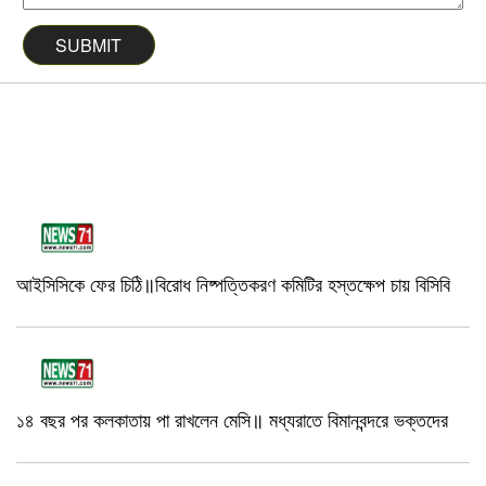
আইসিসিকে ফের চিঠি॥বিরোধ নিষ্পত্তিকরণ কমিটির হস্তক্ষেপ চায় বিসিবি
১৪ বছর পর কলকাতায় পা রাখলেন মেসি॥ মধ্যরাতে বিমানবন্দরে ভক্তদের