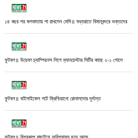
১৪ বছর পর কলকাতায় পা রাখলেন মেসি॥ মধ্যরাতে বিমানবন্দরে ভক্তদের
ফুটবল॥ উয়েফা চ্যাম্পিয়নস লিগে ম‍্যানচেস্টার সিটির কাছে ২-১ গোলে
ফুটবল॥ বাইসাইকেল শটে ক্রিশ্চিয়ানো রোনালদোর দূর্দান্ত
ফুটবল॥ বিশ্বকাপ বাছাইয়ে অবিশ্বাস্য ছন্দে আছে