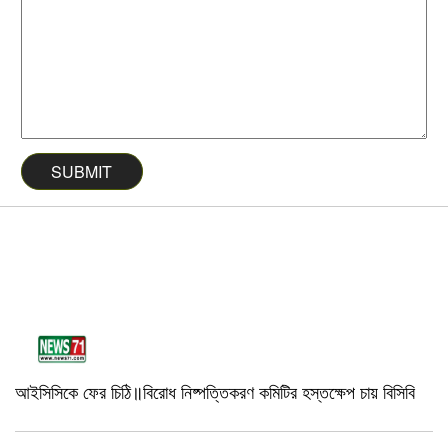
আইসিসিকে ফের চিঠি॥বিরোধ নিষ্পত্তিকরণ কমিটির হস্তক্ষেপ চায় বিসিবি