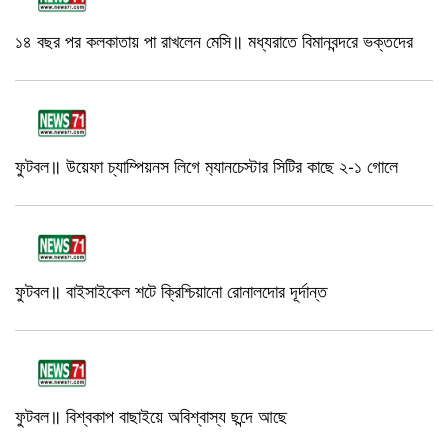
১৪ বছর পর কলকাতায় পা রাখলেন মেসি॥ মধ্যরাতে বিমানবন্দরে ভক্তদের
ফুটবল॥ উয়েফা চ্যাম্পিয়নস লিগে ম‍্যানচেস্টার সিটির কাছে ২-১ গোলে
ফুটবল॥ বাইসাইকেল শটে ক্রিশ্চিয়ানো রোনালদোর দূর্দান্ত
ফুটবল॥ বিশ্বকাপ বাছাইয়ে অবিশ্বাস্য ছন্দে আছে