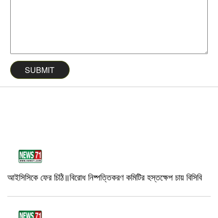
আইসিসিকে ফের চিঠি॥বিরোধ নিষ্পত্তিকরণ কমিটির হস্তক্ষেপ চায় বিসিবি