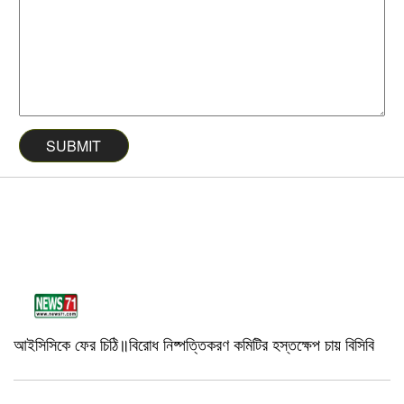
আইসিসিকে ফের চিঠি॥বিরোধ নিষ্পত্তিকরণ কমিটির হস্তক্ষেপ চায় বিসিবি