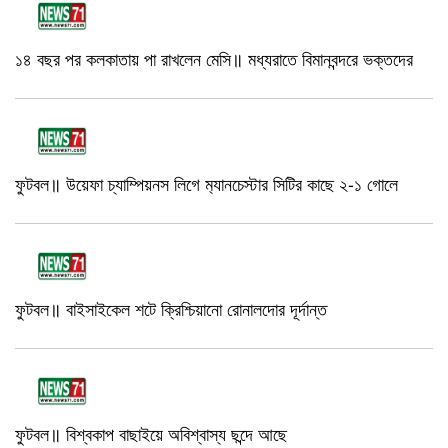
১৪ বছর পর কলকাতায় পা রাখলেন মেসি॥ মধ্যরাতে বিমানবন্দরে ভক্তদের
ফুটবল॥ উয়েফা চ্যাম্পিয়নস লিগে ম‍্যানচেস্টার সিটির কাছে ২-১ গোলে
ফুটবল॥ বাইসাইকেল শটে ক্রিশ্চিয়ানো রোনালদোর দূর্দান্ত
ফুটবল॥ বিশ্বকাপ বাছাইয়ে অবিশ্বাস্য ছন্দে আছে