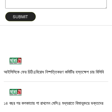
আইসিসিকে ফের চিঠি॥বিরোধ নিষ্পত্তিকরণ কমিটির হস্তক্ষেপ চায় বিসিবি
১৪ বছর পর কলকাতায় পা রাখলেন মেসি॥ মধ্যরাতে বিমানবন্দরে ভক্তদের