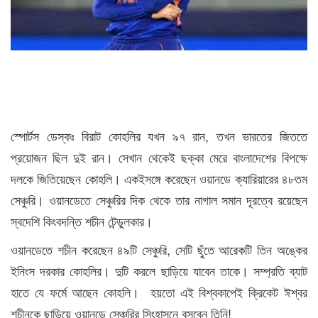
স্পোর্টস ডেস্কঃ বিরাট কোহলির যখন ৯৭ রান, তখন ভারতের জিততে
প্রয়োজন ছিল দুই রান। সেখান থেকেই ছক্কা মেরে বাংলাদেশের বিপক্ষে
দলকে জিতিয়েছেন কোহলি। একইসঙ্গে করেছেন ওয়ানডে ক্যারিয়ারের ৪৮তম
সেঞ্চুরি। ওয়ানডেতে সেঞ্চুরির দিক থেকে তার নাগাল সমান দূরত্বে রয়েছেন
স্বদেশি কিংবদন্তি শচীন টেন্ডুলকার।
ওয়ানডেতে শচীন করেছেন ৪৯টি সেঞ্চুরি, সেটি ছুঁতে আরেকটি তিন অঙ্কের
ইনিংস দরকার কোহলির। দুটি করলে ছাড়িয়ে যাবেন তাকে। সম্প্রতি ব্যাট
হাতে যে ফর্মে আছেন কোহলি। হয়তো এই বিশ্বকাপেই ক্রিকেট ঈশ্বর
শচীনকে ছাড়িয়ে ওয়ানডে সেঞ্চুরির সিংহাসনে বসবেন তিনি!