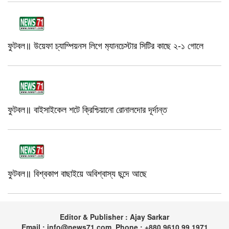
ফুটবল॥ উয়েফা চ্যাম্পিয়নস লিগে ম‍্যানচেস্টার সিটির কাছে ২-১ গোলে
ফুটবল॥ বাইসাইকেল শটে ক্রিশ্চিয়ানো রোনালদোর দূর্দান্ত
ফুটবল॥ বিশ্বকাপ বাছাইয়ে অবিশ্বাস্য ছন্দে আছে
Editor & Publisher : Ajay Sarkar
Email : info@news71.com, Phone : +880 9610 99 1971