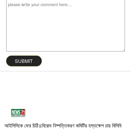
আইসিসিকে ফের চিঠি॥বিরোধ নিষ্পত্তিকরণ কমিটির হস্তক্ষেপ চায় বিসিবি