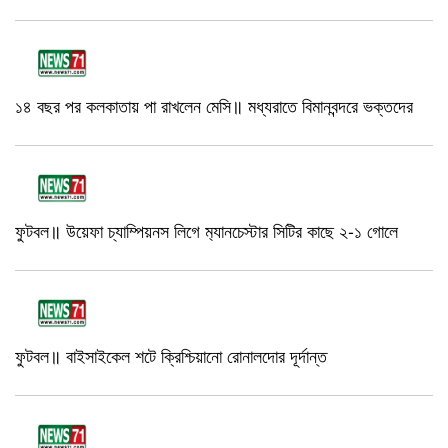
১৪ বছর পর কলকাতায় পা রাখলেন মেসি॥ মধ্যরাতে বিমানবন্দরে ভক্তদের
ফুটবল॥ উয়েফা চ্যাম্পিয়নস লিগে ম‍্যানচেস্টার সিটির কাছে ২-১ গোলে
ফুটবল॥ বাইসাইকেল শটে ক্রিশ্চিয়ানো রোনালদোর দূর্দান্ত