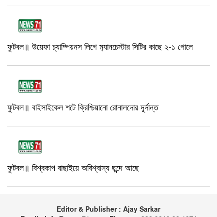
ফুটবল॥ উয়েফা চ্যাম্পিয়নস লিগে ম‍্যানচেস্টার সিটির কাছে ২-১ গোলে
ফুটবল॥ বাইসাইকেল শটে ক্রিশ্চিয়ানো রোনালদোর দূর্দান্ত
ফুটবল॥ বিশ্বকাপ বাছাইয়ে অবিশ্বাস্য ছন্দে আছে
Editor & Publisher : Ajay Sarkar