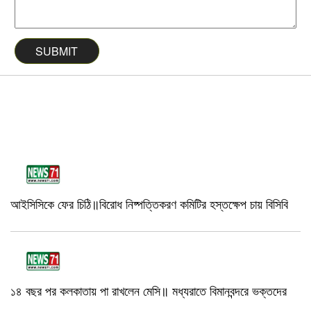
আইসিসিকে ফের চিঠি॥বিরোধ নিষ্পত্তিকরণ কমিটির হস্তক্ষেপ চায় বিসিবি
১৪ বছর পর কলকাতায় পা রাখলেন মেসি॥ মধ্যরাতে বিমানবন্দরে ভক্তদের