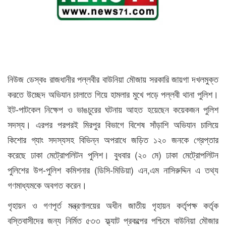
নিউজ ডেস্কঃ রাজধানীর পল্লবীর বাউনিয়া মৌজায় সরকারি জায়গা দখলমুক্ত
করতে উচ্ছেদ অভিযান চালাতে গিয়ে হামলার মুখে পড়ে পল্লবী থানা পুলিশ।
ইট-পাটকেল নিক্ষেপ ও ভাঙচুরের ঘটনায় আহত হয়েছেন কয়েকজন পুলিশ
সদস্য। এরপর পরপরই মিরপুর বিভাগে বিশেষ সাঁড়াশি অভিযান চালিয়ে
কিশোর গ্যাং সদস্যসহ বিভিন্ন অপরাধে জড়িত ১২০ জনকে গ্রেপ্তার
করেছে ঢাকা মেট্রোপলিটন পুলিশ। বুধবার (২০ মে) ঢাকা মেট্রোপলিটন
পুলিশের উপ-পুলিশ কমিশনার (ডিসি-মিডিয়া) এন,এম নাসিরুদ্দিন এ তথ্য
গণমাধ্যমকে অবগত করেন।
গৃহায়ন ও গণপূর্ত মন্ত্রণালয়ের অধীন জাতীয় গৃহায়ন কর্তৃপক্ষ কর্তৃক
বস্তিবাসীদের জন্য নির্মিত ৫৩৩ ফ্ল্যাট প্রকল্পের পশ্চিমে বাউনিয়া মৌজার