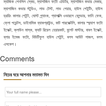
ম্যাজিক পেনসিল স্কেচ, ম্যাগাজিন ফটো এডিটর, ম্যাগাজিন কভার মেকার,
ম্যাগাজিন কভার স্টুডিও, লাভ টেস্ট, লাভ পেয়ার, হাউস পেইন্টিং, হাউস
ড্রয়িং কালার পেইন্ট, ঘোস্ট প্র্যাংক, গ্যালাক্সি ওভারলে ব্লেন্ডার, ফানি ফেক,
ফ্লো পয়েন্টস, ডাইনামিক ব্যাকগ্রাউন্ড, কাট পারফেক্টলি, কালার স্প্ল্যাশ ফটো
ইফেক্ট, ক্লাউন মাস্ক, ক্যাট রিয়েল হেয়ারকাট, বুলেট মাস্টার, বাবল ইফেক্ট,
ব্লার ইমেজ ফটো, বিউটিফুল হাউস পেইন্ট, বলস আউট পাজল, বলস
এসকেপ।
Comments
নিচের ঘরে আপনার মতামত দিন