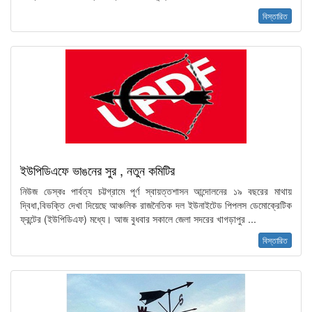
বিস্তারিত
ইউপিডিএফে ভাঙনের সুর , নতুন কমিটির
নিউজ ডেস্কঃ পার্বত্য চট্টগ্রামে পূর্ণ স্বায়ত্তশাসন আন্দোলনের ১৯ বছরের মাথায়
দ্বিধা,বিভক্তি দেখা দিয়েছে আঞ্চলিক রাজনৈতিক দল ইউনাইটেড পিপলস ডেমোক্রেটিক
ফ্রন্টের (ইউপিডিএফ) মধ্যে। আজ বুধবার সকালে জেলা সদরের খাগড়াপুর ...
বিস্তারিত