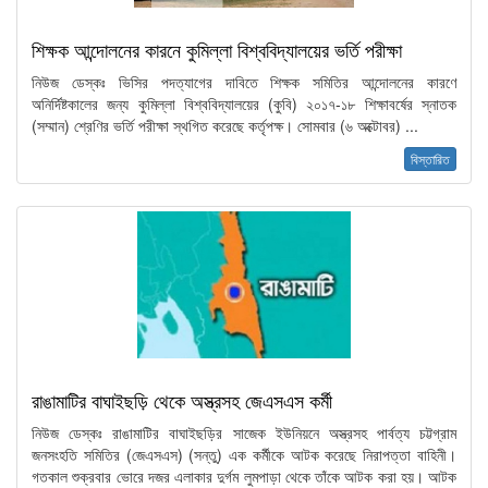
শিক্ষক আন্দোলনের কারনে কুমিল্লা বিশ্ববিদ্যালয়ের ভর্তি পরীক্ষা
নিউজ ডেস্কঃ ভিসির পদত্যাগের দাবিতে শিক্ষক সমিতির আন্দোলনের কারণে
অনির্দিষ্টকালের জন্য কুমিল্লা বিশ্ববিদ্যালয়ের (কুবি) ২০১৭-১৮ শিক্ষাবর্ষের স্নাতক
(সম্মান) শ্রেণির ভর্তি পরীক্ষা স্থগিত করেছে কর্তৃপক্ষ। সোমবার (৬ অক্টোবর) ...
বিস্তারিত
রাঙামাটির বাঘাইছড়ি থেকে অস্ত্রসহ জেএসএস কর্মী
নিউজ ডেস্কঃ রাঙামাটির বাঘাইছড়ির সাজেক ইউনিয়নে অস্ত্রসহ পার্বত্য চট্টগ্রাম
জনসংহতি সমিতির (জেএসএস) (সন্তু) এক কর্মীকে আটক করেছে নিরাপত্তা বাহিনী।
গতকাল শুক্রবার ভোরে দজর এলাকার দুর্গম লুমপাড়া থেকে তাঁকে আটক করা হয়। আটক