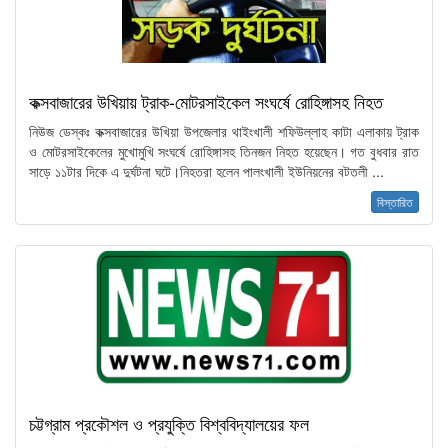
কক্সবাজারের উখিয়ায় ট্রাক-মোটরসাইকেল সংঘর্ষে রোহিঙ্গাসহ নিহত
নিউজ ডেস্কঃ কক্সবাজারের উখিয়া উপজেলার থাইংখালী শফিউল্লাহ কাটা এলাকায় ট্রাক
ও মোটরসাইকেলের মুখোমুখি সংঘর্ষে রোহিঙ্গাসহ তিনজন নিহত হয়েছেন। গত বুধবার রাত
সাড়ে ১১টার দিকে এ দুর্ঘটনা ঘটে।নিহতরা হলেন পালংখালী ইউনিয়নের বটতলী ...
বিস্তারিত
চট্টগ্রাম প্রকৌশল ও প্রযুক্তি বিশ্ববিদ্যালয়ের ফল