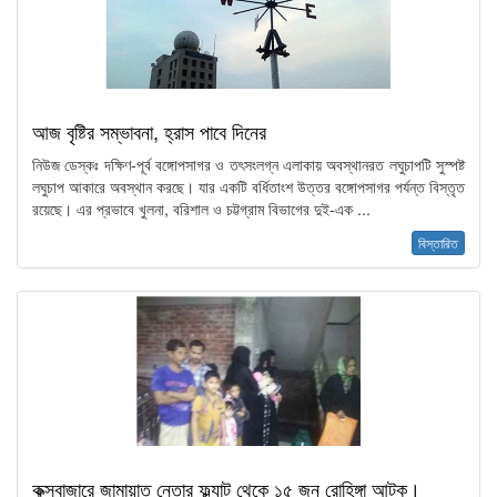
আজ বৃষ্টির সম্ভাবনা, হ্রাস পাবে দিনের
নিউজ ডেস্কঃ দক্ষিণ-পূর্ব বঙ্গোপসাগর ও তৎসংলগ্ন এলাকায় অবস্থানরত লঘুচাপটি সুস্পষ্ট
লঘুচাপ আকারে অবস্থান করছে। যার একটি বর্ধিতাংশ উত্তর বঙ্গোপসাগর পর্যন্ত বিস্তৃত
রয়েছে। এর প্রভাবে খুলনা, বরিশাল ও চট্টগ্রাম বিভাগের দুই-এক ...
বিস্তারিত
কক্সবাজারে জামায়াত নেতার ফ্ল্যাট থেকে ১৫ জন রোহিঙ্গা আটক।