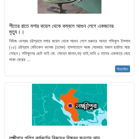
শীতের রাতে মশার কয়েল থেকে কম্বলে আগুন লেগে একজনের
মৃত্যু।।
নিউজ ডেস্কঃ চট্টগ্রামে মশার কয়েল থেকে আগুন লেগে গুরুতর আহত শফিকুল ইসলাম
(২৫) চট্টগ্রাম মেডিকেল কলেজ (চমেক) হাসপাতালে আজ সোমবার সকাল ছয়টায় মারা
গেছেন। শফিকুলের ছোট ভাই মো. সোহেল জানান,বড় ভাই,ভাবি ও তাদের একমাত্র মেয়ে
পাকা মেঝের ...
বিস্তারিত
লক্ষ্মীপুরে পুলিশ কর্মকর্তার বিরুদ্ধে বিক্ষুব্ধ জনতার ঝাড়ু