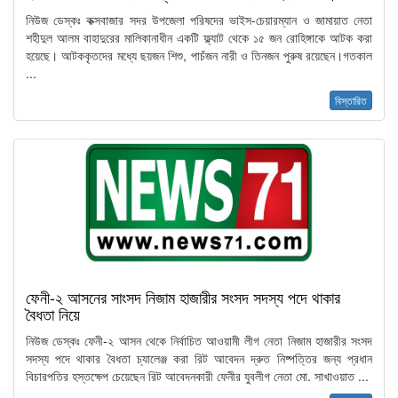
নিউজ ডেস্কঃ কক্সবাজার সদর উপজেলা পরিষদের ভাইস-চেয়ারম্যান ও জামায়াত নেতা
শহীদুল আলম বাহাদুরের মালিকানাধীন একটি ফ্ল্যাট থেকে ১৫ জন রোহিঙ্গাকে আটক করা
হয়েছে। আটককৃতদের মধ্যে ছয়জন শিশু, পাচঁজন নারী ও তিনজন পুরুষ রয়েছেন।গতকাল
...
বিস্তারিত
ফেনী-২ আসনের সাংসদ নিজাম হাজারীর সংসদ সদস্য পদে থাকার
বৈধতা নিয়ে
নিউজ ডেস্কঃ ফেনী-২ আসন থেকে নির্বাচিত আওয়ামী লীগ নেতা নিজাম হাজারীর সংসদ
সদস্য পদে থাকার বৈধতা চ্যালেঞ্জ করা রিট আবেদন দ্রুত নিষ্পত্তির জন্য প্রধান
বিচারপতির হস্তক্ষেপ চেয়েছেন রিট আবেদনকারী ফেনীর যুবলীগ নেতা মো. সাখাওয়াত ...